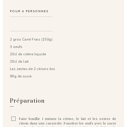
POUR
4
PERSONNES
2 gros Carré Frais (150g)
3 oeufs
20cl de crème liquide
20cl de lait
Les zestes de 2 citrons bio
90g de sucre
Préparation
Faire bouillir 1 minute la crème, le lait et les zestes de
citron dans une casserole. Fouetter les œufs avec le sucre