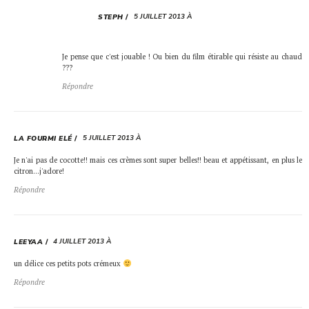
5 JUILLET 2013 À
STEPH
Je pense que c'est jouable ! Ou bien du film étirable qui résiste au chaud
???
Répondre
5 JUILLET 2013 À
LA FOURMI ELÉ
Je n'ai pas de cocotte!! mais ces crèmes sont super belles!! beau et appétissant, en plus le
citron…j'adore!
Répondre
4 JUILLET 2013 À
LEEYAA
un délice ces petits pots crémeux
Répondre