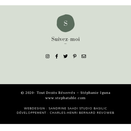
Suivez-moi
_
© 2020- Tout Droits Réservés – Stéphanie Iguna
www.stephatable.com
WEBDESIGN : SANDRINE SAADI
STUDIO BASILIC
DÉVELOPPEMENT : CHARLES-HENRI BERNARD
REVOWEB