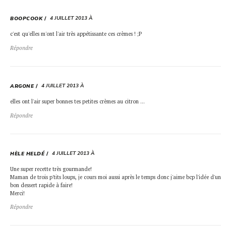
4 JUILLET 2013 À
BOOPCOOK
c'est qu'elles m'ont l'air très appétissante ces crèmes ! ;P
Répondre
4 JUILLET 2013 À
ARGONE
elles ont l'air super bonnes tes petites crèmes au citron …
Répondre
4 JUILLET 2013 À
HÈLE HELDÉ
Une super recette très gourmande!
Maman de trois p'tits loups, je cours moi aussi après le temps donc j'aime bcp l'idée d'un
bon dessert rapide à faire!
Merci!
Répondre