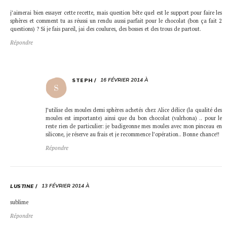
j’aimerai bien essayer cette recette, mais question bête quel est le support pour faire les
sphères et comment tu as réussi un rendu aussi parfait pour le chocolat (bon ça fait 2
questions) ? Si je fais pareil, jai des coulures, des bosses et des trous de partout.
Répondre
16 FÉVRIER 2014 À
STEPH
J’utilise des moules demi sphères achetés chez Alice délice (la qualité des
moules est importante) ainsi que du bon chocolat (valrhona) .. pour le
reste rien de particulier: je badigeonne mes moules avec mon pinceau en
silicone, je réserve au frais et je recommence l’opération.. Bonne chance!!
Répondre
13 FÉVRIER 2014 À
LUSTINE
sublime
Répondre