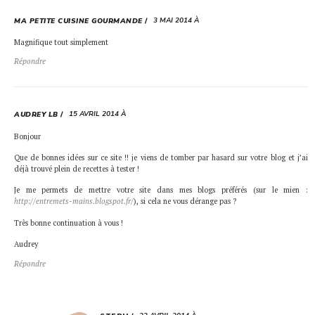
3 MAI 2014 À
MA PETITE CUISINE GOURMANDE
Magnifique tout simplement
Répondre
15 AVRIL 2014 À
AUDREY LB
Bonjour
Que de bonnes idées sur ce site !! je viens de tomber par hasard sur votre blog et j’ai
déjà trouvé plein de recettes à tester !
Je me permets de mettre votre site dans mes blogs préférés (sur le mien :
http://entremets-mains.blogspot.fr/
), si cela ne vous dérange pas ?
Très bonne continuation à vous !
Audrey
Répondre