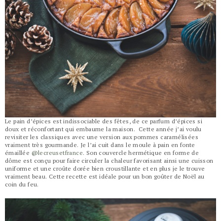
Le pain d’épices est indissociable des fêtes, de ce parfum d’épices si
doux et réconfortant qui embaume la maison. Cette année j’ai voulu
revisiter les classiques avec une version aux pommes caramélisées
vraiment très gourmande. Je l’ai cuit dans le moule à pain en fonte
émaillée
@lecreusetfrance
. Son couvercle hermétique en forme de
dôme est conçu pour faire circuler la chaleur favorisant ainsi une cuisson
uniforme et une croûte dorée bien croustillante et en plus je le trouve
vraiment beau. Cette recette est idéale pour un bon goûter de Noël au
coin du feu.