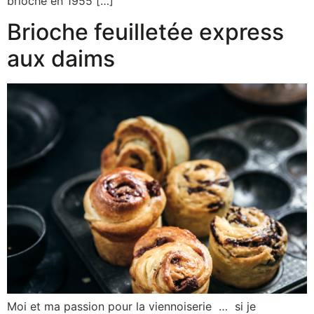
brioche en 1955 […]
Brioche feuilletée express
aux daims
Moi et ma passion pour la viennoiserie … si je