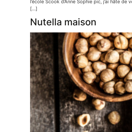
l’école Scook d’Anne Sophie pic, j’ai hâte de 
[…]
Nutella maison